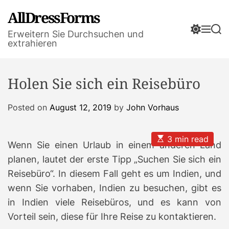
S
AllDressForms
k
S
M
S
i
Erweitern Sie Durchsuchen und
w
e
e
extrahieren
p
i
n
a
t
t
u
r
o
c
c
Holen Sie sich ein Reisebüro
h
h
c
c
o
o
Posted on
August 12, 2019
by
John Vorhaus
n
l
t
o
r
e
E
3 min read
m
Wenn Sie einen Urlaub in einem anderen Land
n
s
o
t
t
planen, lautet der erste Tipp „Suchen Sie sich ein
d
i
m
e
Reisebüro“.
In diesem Fall geht es um Indien, und
a
t
wenn Sie vorhaben, Indien zu besuchen, gibt es
e
in Indien viele Reisebüros, und es kann von
d
r
Vorteil sein, diese für Ihre Reise zu kontaktieren.
e
a