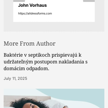
n
John Vorhaus
https://alldressforms.com
More From Author
Baktérie v septikoch prispievajú k
udržateľným postupom nakladania s
domácim odpadom.
July 11, 2025