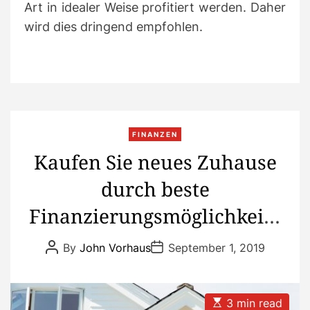
Art in idealer Weise profitiert werden.
Daher
wird dies dringend empfohlen.
C
FINANZEN
a
Kaufen Sie neues Zuhause
t
durch beste
e
g
Finanzierungsmöglichkeite
o
r
n und Angebote
P
P
By
John Vorhaus
September 1, 2019
i
o
o
s
s
e
t
t
s
A
D
u
a
E
3 min read