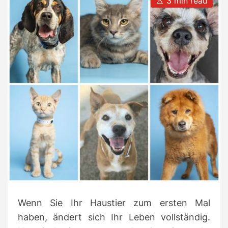
3 min read
t
t
s
s
h
e
t
o
i
r
m
a
t
e
d
r
e
a
d
t
i
m
e
Wenn Sie Ihr Haustier zum ersten Mal
haben, ändert sich Ihr Leben vollständig.