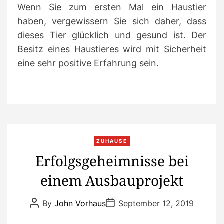
Wenn Sie zum ersten Mal ein Haustier
haben, vergewissern Sie sich daher, dass
dieses Tier glücklich und gesund ist. Der
Besitz eines Haustieres wird mit Sicherheit
eine sehr positive Erfahrung sein.
C
ZUHAUSE
a
Erfolgsgeheimnisse bei
t
einem Ausbauprojekt
e
g
P
P
o
By
John Vorhaus
September 12, 2019
o
o
r
s
s