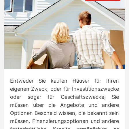
t
t
s
h
e
t
o
i
r
m
a
t
e
d
r
e
a
d
t
i
m
e
Entweder Sie kaufen Häuser für Ihren
eigenen Zweck, oder für Investitionszwecke
oder sogar für Geschäftszwecke, Sie
müssen über die Angebote und andere
Optionen Bescheid wissen, die bekannt sein
müssen.
Finanzierungsoptionen und andere