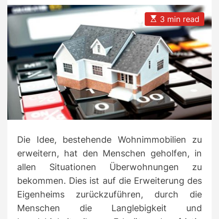
t
t
i
A
D
e
u
a
E
3 min read
t
t
s
s
h
e
t
o
i
r
m
a
t
e
d
r
e
a
d
t
i
m
Die Idee, bestehende Wohnimmobilien zu
e
erweitern, hat den Menschen geholfen, in
allen Situationen Überwohnungen zu
bekommen.
Dies ist auf die Erweiterung des
Eigenheims zurückzuführen, durch die
Menschen die Langlebigkeit und