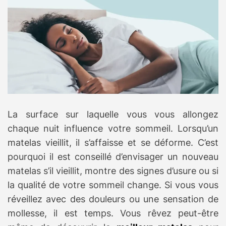
t
i
m
a
t
e
d
r
e
a
d
t
i
m
La surface sur laquelle vous vous allongez
e
chaque nuit influence votre sommeil. Lorsqu’un
matelas vieillit, il s’affaisse et se déforme. C’est
pourquoi il est conseillé d’envisager un nouveau
matelas s’il vieillit, montre des signes d’usure ou si
la qualité de votre sommeil change. Si vous vous
réveillez avec des douleurs ou une sensation de
mollesse, il est temps. Vous rêvez peut-être