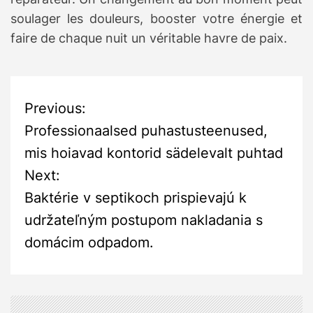
soulager les douleurs, booster votre énergie et
faire de chaque nuit un véritable havre de paix.
P
Previous:
Professionaalsed puhastusteenused,
o
mis hoiavad kontorid sädelevalt puhtad
s
Next:
Baktérie v septikoch prispievajú k
t
udržateľným postupom nakladania s
n
domácim odpadom.
a