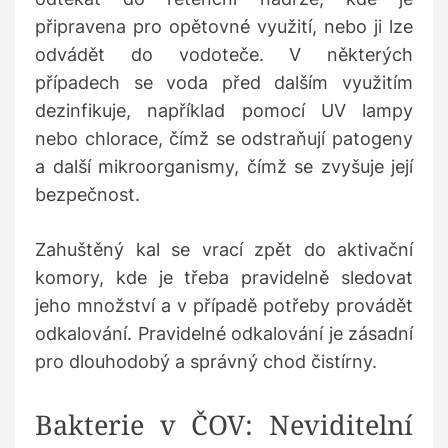
připravena pro opětovné využití, nebo ji lze
odvádět do vodoteče. V některých
případech se voda před dalším využitím
dezinfikuje, například pomocí UV lampy
nebo chlorace, čímž se odstraňují patogeny
a další mikroorganismy, čímž se zvyšuje její
bezpečnost.
Zahuštěný kal se vrací zpět do aktivační
komory, kde je třeba pravidelně sledovat
jeho množství a v případě potřeby provádět
odkalování. Pravidelné odkalování je zásadní
pro dlouhodobý a správný chod čistírny.
Bakterie v ČOV: Neviditelní