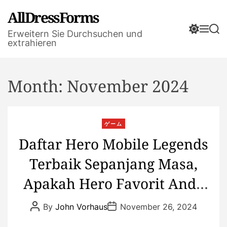
S
AllDressForms
k
S
M
S
i
Erweitern Sie Durchsuchen und
w
e
e
extrahieren
p
i
n
a
t
t
u
r
o
c
c
h
h
Month:
November 2024
c
c
o
o
n
l
t
o
C
ゲーム
r
e
a
Daftar Hero Mobile Legends
m
n
t
o
t
Terbaik Sepanjang Masa,
e
d
e
g
Apakah Hero Favorit Anda
o
r
Salah Satunya?
P
P
By
John Vorhaus
November 26, 2024
i
o
o
s
s
e