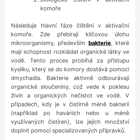
komoře
Následuje hlavní fáze čištění v aktivační
komoře. Zde přebírají klíčovou úlohu
mikroorganismy, především
bakterie
, které
mají schopnost rozkládat organické látky ve
vodě. Tento proces probíhá za přístupu
kyslíku, který se do komory dostává pomocí
dmychadla. Bakterie aktivně odbourávají
organické sloučeniny, což vede k poklesu
živin a organických nečistot ve vodě. V
případech, kdy je v čistírně méně bakterií
(například po haváriích nebo u méně
využívaných čistíren), lze jejich množství
doplnit pomocí specializovaných přípravků.