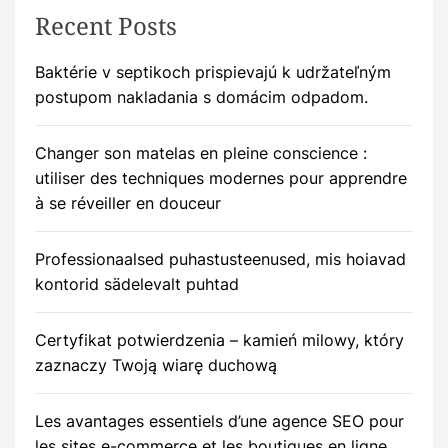
Recent Posts
Baktérie v septikoch prispievajú k udržateľným
postupom nakladania s domácim odpadom.
Changer son matelas en pleine conscience :
utiliser des techniques modernes pour apprendre
à se réveiller en douceur
Professionaalsed puhastusteenused, mis hoiavad
kontorid sädelevalt puhtad
Certyfikat potwierdzenia – kamień milowy, który
zaznaczy Twoją wiarę duchową
Les avantages essentiels d’une agence SEO pour
les sites e-commerce et les boutiques en ligne