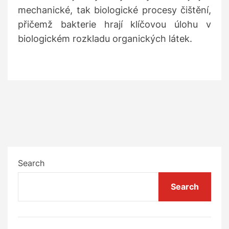
mechanické, tak biologické procesy čištění,
přičemž bakterie hrají klíčovou úlohu v
biologickém rozkladu organických látek.
Search
Search