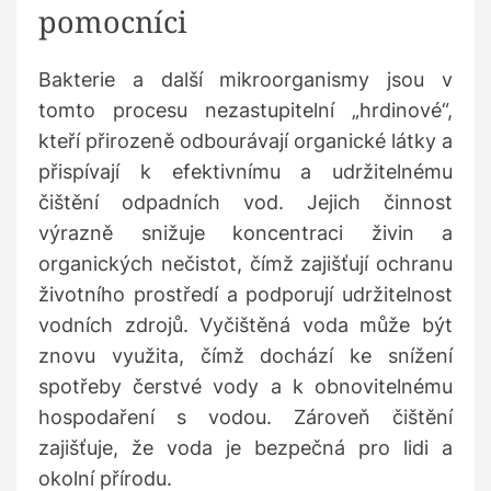
pomocníci
Bakterie a další mikroorganismy jsou v
tomto procesu nezastupitelní „hrdinové“,
kteří přirozeně odbourávají organické látky a
přispívají k efektivnímu a udržitelnému
čištění odpadních vod. Jejich činnost
výrazně snižuje koncentraci živin a
organických nečistot, čímž zajišťují ochranu
životního prostředí a podporují udržitelnost
vodních zdrojů. Vyčištěná voda může být
znovu využita, čímž dochází ke snížení
spotřeby čerstvé vody a k obnovitelnému
hospodaření s vodou. Zároveň čištění
zajišťuje, že voda je bezpečná pro lidi a
okolní přírodu.