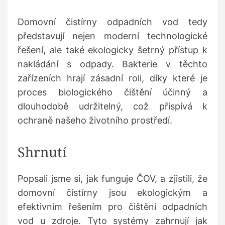
Domovní čistírny odpadních vod tedy
představují nejen moderní technologické
řešení, ale také ekologicky šetrný přístup k
nakládání s odpady. Bakterie v těchto
zařízeních hrají zásadní roli, díky které je
proces biologického čištění účinný a
dlouhodobě udržitelný, což přispívá k
ochraně našeho životního prostředí.
Shrnutí
Popsali jsme si, jak funguje ČOV, a zjistili, že
domovní čistírny jsou ekologickým a
efektivním řešením pro čištění odpadních
vod u zdroje. Tyto systémy zahrnují jak