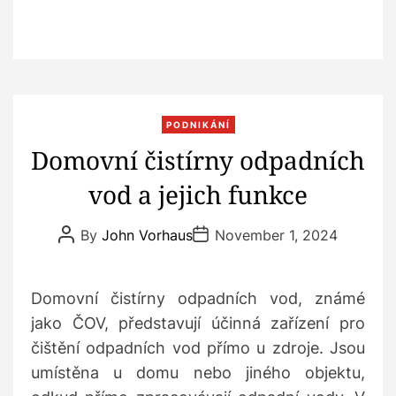
C
PODNIKÁNÍ
a
Domovní čistírny odpadních
t
vod a jejich funkce
e
g
P
P
o
By
John Vorhaus
November 1, 2024
o
o
r
s
s
t
t
i
A
D
Domovní čistírny odpadních vod, známé
e
u
a
t
t
s
jako ČOV, představují účinná zařízení pro
h
e
o
čištění odpadních vod přímo u zdroje. Jsou
r
umístěna u domu nebo jiného objektu,