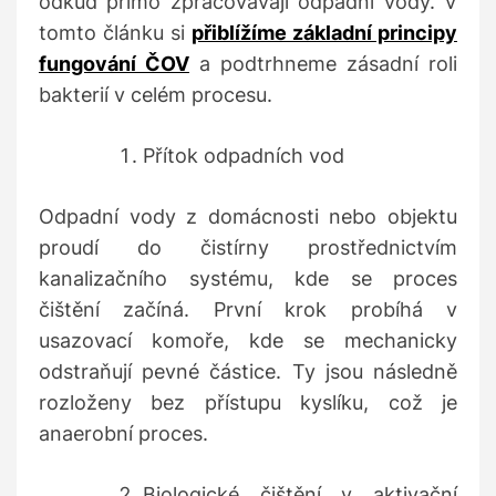
odkud přímo zpracovávají odpadní vody. V
tomto článku si
přiblížíme základní principy
fungování ČOV
a podtrhneme zásadní roli
bakterií v celém procesu.
Přítok odpadních vod
Odpadní vody z domácnosti nebo objektu
proudí do čistírny prostřednictvím
kanalizačního systému, kde se proces
čištění začíná. První krok probíhá v
usazovací komoře, kde se mechanicky
odstraňují pevné částice. Ty jsou následně
rozloženy bez přístupu kyslíku, což je
anaerobní proces.
Biologické čištění v aktivační