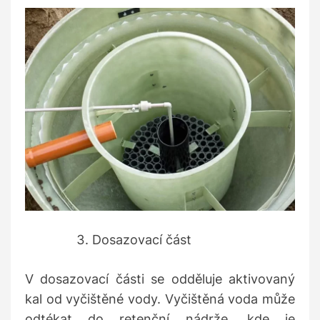
Dosazovací část
V dosazovací části se odděluje aktivovaný
kal od vyčištěné vody. Vyčištěná voda může
odtékat do retenční nádrže, kde je