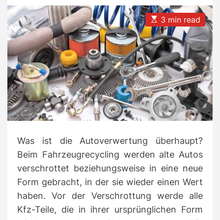
t
t
s
A
D
u
a
E
3 min read
t
t
s
h
e
t
o
i
r
m
a
t
e
d
r
e
a
d
t
i
m
Was ist die Autoverwertung überhaupt?
e
Beim Fahrzeugrecycling werden alte Autos
verschrottet beziehungsweise in eine neue
Form gebracht, in der sie wieder einen Wert
haben. Vor der Verschrottung werde alle
Kfz-Teile, die in ihrer ursprünglichen Form