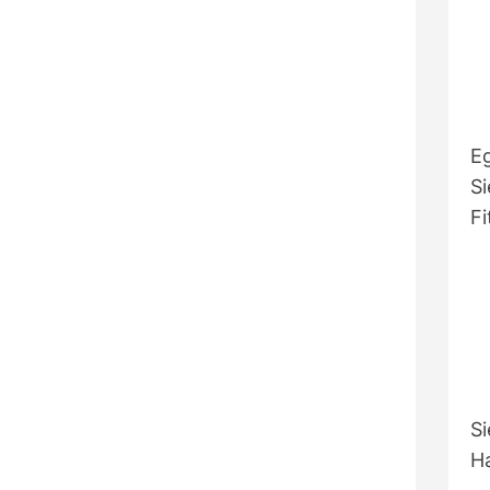
Eg
Si
Fi
S
Ha