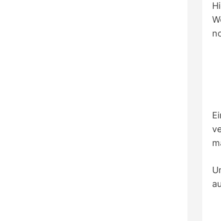
Hi
We
no
E
v
m
Um
au