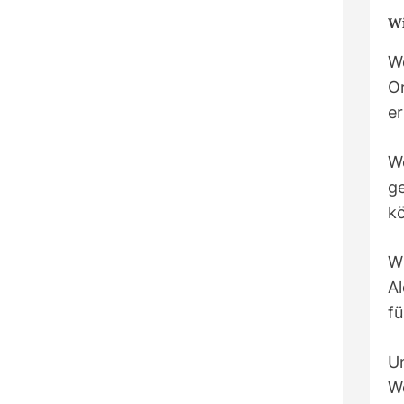
Wi
We
O
er
W
ge
k
W
A
fü
U
W