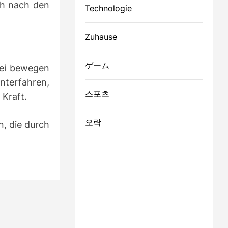
ch nach den
Technologie
Zuhause
ゲーム
bei bewegen
terfahren,
스포츠
 Kraft.
오락
n, die durch