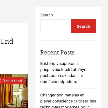
Search
Search
 Und
Recent Posts
Baktérie v septikoch
prispievajú k udržateľným
postupom nakladania s
3 min read
domácim odpadom.
Changer son matelas en
m
pleine conscience : utiliser des
techniques modernes pour