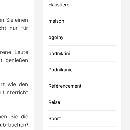
Haustiere
en Sie einen
maison
cht nur für
ogólny
rene Leute
podnikání
ht genießen
Podnikanie
ort wie den
Référencement
 Unterricht
Reise
en Sie die
Sport
aub-buchen/