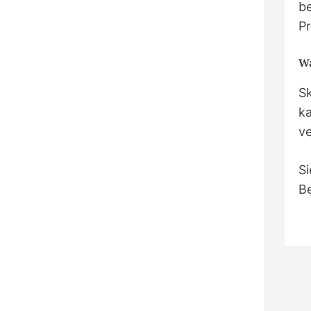
be
Pr
Wa
S
k
ve
Si
B