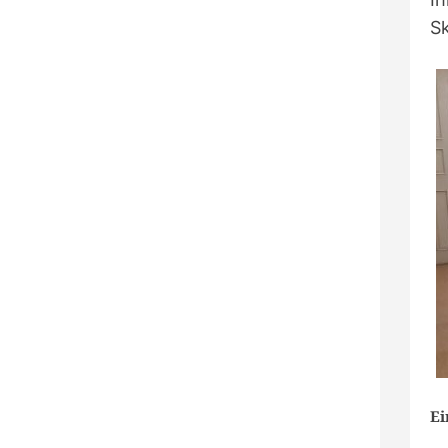
Sk
Ei