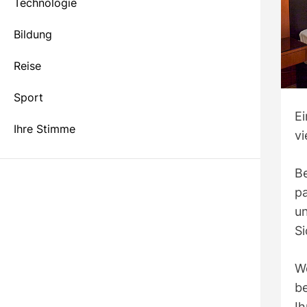
e
Technologie
o
l
Bildung
o
r
Reise
m
o
d
Sport
e
Ei
Ihre Stimme
vi
Be
p
u
Si
We
b
I