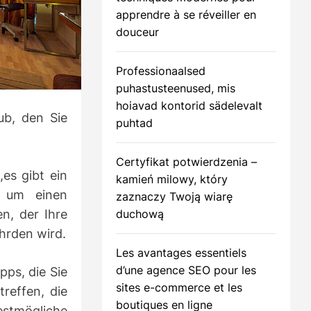
apprendre à se réveiller en
douceur
Professionaalsed
m
puhastusteenused, mis
hoiavad kontorid sädelevalt
ub, den Sie
puhtad
Certyfikat potwierdzenia –
es gibt ein
kamień milowy, który
, um einen
zaznaczy Twoją wiarę
duchową
n, der Ihre
ährden wird.
Les avantages essentiels
d’une agence SEO pour les
pps, die Sie
sites e-commerce et les
reffen, die
boutiques en ligne
stmögliche