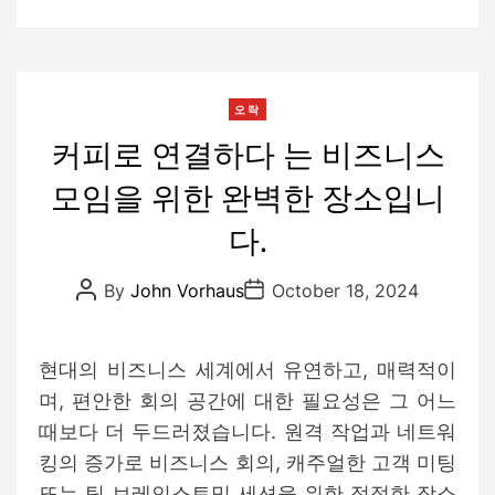
C
오락
a
커피로 연결하다 는 비즈니스
t
모임을 위한 완벽한 장소입니
e
g
다.
o
r
P
P
By
John Vorhaus
October 18, 2024
i
o
o
s
s
e
t
t
s
A
D
현대의 비즈니스 세계에서 유연하고, 매력적이
u
a
t
t
며, 편안한 회의 공간에 대한 필요성은 그 어느
h
e
o
때보다 더 두드러졌습니다. 원격 작업과 네트워
r
킹의 증가로 비즈니스 회의, 캐주얼한 고객 미팅
또는 팀 브레인스토밍 세션을 위한 적절한 장소