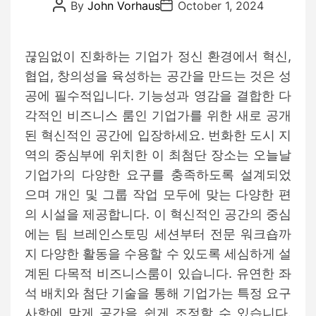
P
P
o
By
John Vorhaus
October 1, 2024
o
o
r
s
s
t
t
i
A
D
끊임없이 진화하는 기업가 정신 환경에서 혁신,
e
u
a
t
t
s
협업, 창의성을 육성하는 공간을 만드는 것은 성
h
e
o
공에 필수적입니다. 기능성과 영감을 결합한 다
r
각적인 비즈니스 룸인 기업가를 위한 새로 공개
된 혁신적인 공간에 입장하세요. 번화한 도시 지
역의 중심부에 위치한 이 최첨단 장소는 오늘날
기업가의 다양한 요구를 충족하도록 설계되었
으며 개인 및 그룹 작업 모두에 맞는 다양한 편
의 시설을 제공합니다. 이 혁신적인 공간의 중심
에는 팀 브레인스토밍 세션부터 전문 워크숍까
지 다양한 활동을 수용할 수 있도록 세심하게 설
계된 다목적 비즈니스룸이 있습니다. 유연한 좌
석 배치와 첨단 기술을 통해 기업가는 특정 요구
사항에 맞게 공간을 쉽게 조정할 수 있습니다.