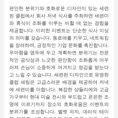
t
t
s
A
D
편안한 분위기와 호화로운 디자인이 있는 세련
u
a
t
t
된 클럽에서 회사 저녁 식사를 주최하면 세련미
h
e
o
와 휴식이 조화를 이루는 비할 데 없는 경험을
r
제공합니다. 이러한 이벤트는 단순한 식사 이상
의 의미를 갖습니다. 동료애를 키우고, 네트워킹
을 장려하며, 긍정적인 기업 문화를 촉진합니다.
우아함을 염두에 두고 계획하면 분위기는 전문
적인 공식성과 느긋한 편안함이 조화롭게 어우
러져 손님이 소중하게 여겨지고 영감을 받는다
고 느낄 수 있습니다. 세련된 디자인으로 유명한
클럽 세팅은 고급스러운 배경을 제공하여 저녁
에 세련미를 더합니다. 복잡한 샹들리에와 고급
가구부터 현대 미술 전시와 부드럽고 은은한 조
명에 이르기까지 장소의 호화로움은 이벤트의
분위기를 조성합니다. 벨벳 의자, 대리석 테이