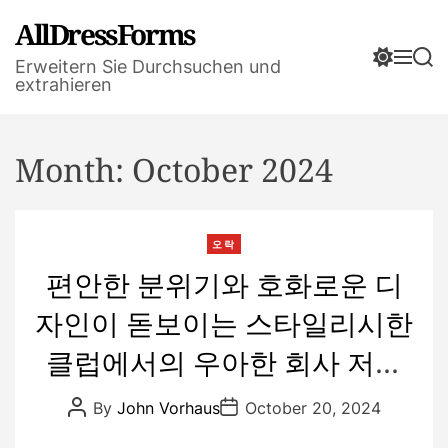
S
AllDressForms
k
S
M
S
i
Erweitern Sie Durchsuchen und
w
e
e
extrahieren
p
i
n
a
t
t
u
r
o
c
c
h
h
Month:
October 2024
c
c
o
o
n
l
t
o
C
오락
r
e
a
편안한 분위기와 호화로운 디
m
n
t
o
t
자인이 돋보이는 스타일리시한
e
d
e
g
클럽에서의 우아한 회사 저녁
o
r
식사
P
P
By
John Vorhaus
October 20, 2024
i
o
o
s
s
e