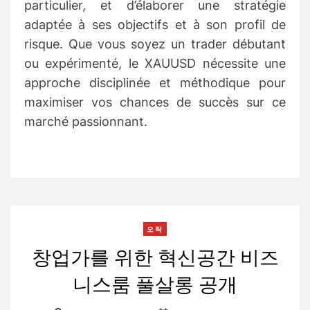
particulier, et d’élaborer une stratégie
adaptée à ses objectifs et à son profil de
risque. Que vous soyez un trader débutant
ou expérimenté, le XAUUSD nécessite une
approche disciplinée et méthodique pour
maximiser vos chances de succès sur ce
marché passionnant.
C
오락
a
창업가를 위한 혁신공간 비즈
t
니스룸 풀살롱 공개
e
g