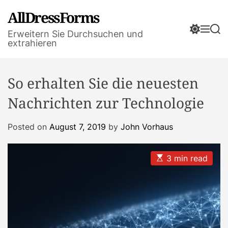
S
AllDressForms
k
S
M
S
i
Erweitern Sie Durchsuchen und
w
e
e
extrahieren
p
i
n
a
t
t
u
r
o
c
c
So erhalten Sie die neuesten
h
h
c
c
o
Nachrichten zur Technologie
o
n
l
t
o
Posted on
August 7, 2019
by
John Vorhaus
r
e
m
n
o
E
t
3 min read
d
s
e
t
i
m
a
t
e
d