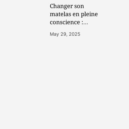
mácim
Changer son
adom.
matelas en pleine
conscience :
utiliser des
May 29, 2025
techniques
modernes pour
apprendre à se
réveiller en
douceur