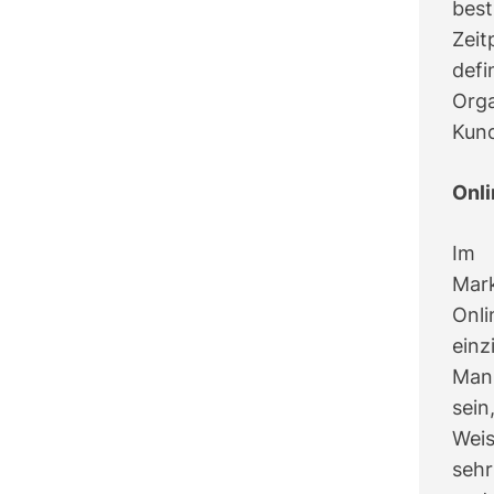
best
Zei
def
Orga
Kun
Onl
Im 
Mar
On
einz
Man
sein
Wei
seh