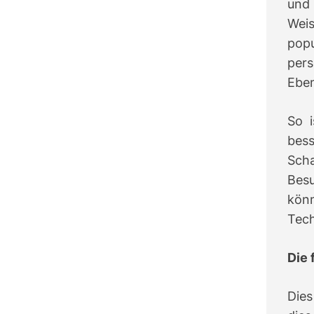
und 
Weis
pop
pers
Ebe
So 
bess
Sch
Bes
könn
Tech
Die 
Dies