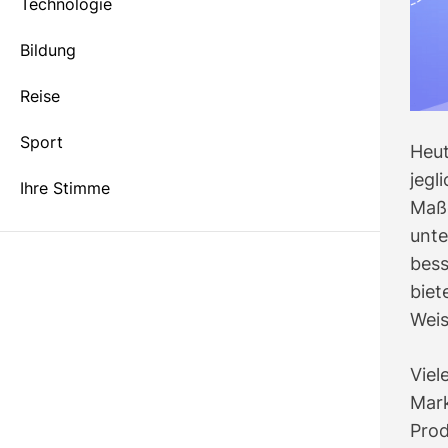
e
Technologie
o
l
Bildung
o
r
Reise
m
o
d
Sport
Heu
e
jegl
Ihre Stimme
Maß
unte
bess
biet
Weis
Viel
Mar
Pro