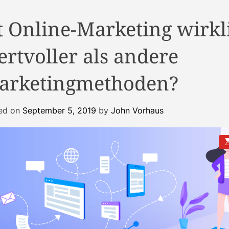
t Online-Marketing wirkl
rtvoller als andere
arketingmethoden?
ed on
September 5, 2019
by
John Vorhaus
E
s
t
i
a
t
e
d
r
e