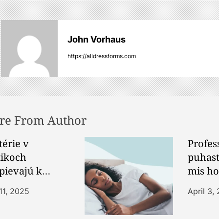
John Vorhaus
https://alldressforms.com
re From Author
térie v
Profes
tikoch
puhast
spievajú k
mis ho
žateľným
kontor
11, 2025
April 3,
tupom
sädele
ladania s