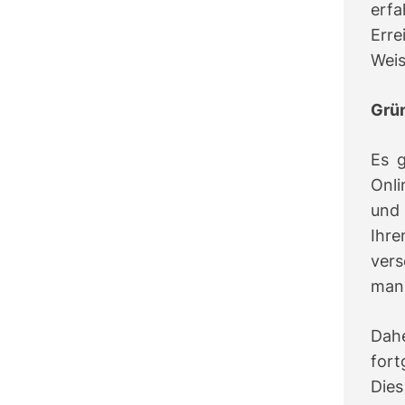
erf
Erre
Weis
Grü
Es 
Onli
und
Ihre
vers
man 
Dah
fort
Die