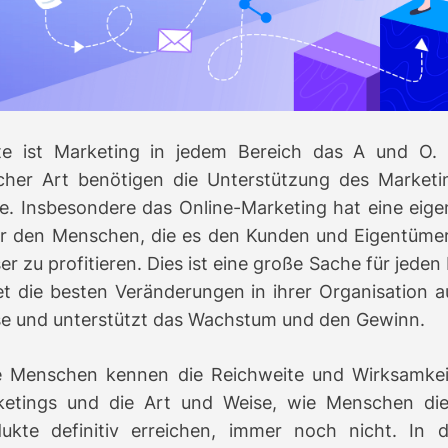
a
d
t
i
e
te ist Marketing in jedem Bereich das A und O.
icher Art benötigen die Unterstützung des Market
e.
Insbesondere das Online-Marketing hat eine eige
r den Menschen, die es den Kunden und Eigentümer
er zu profitieren.
Dies ist eine große Sache für jeden
et die besten Veränderungen in ihrer Organisation au
e und unterstützt das Wachstum und den Gewinn.
e Menschen kennen die Reichweite und Wirksamkei
ketings und die Art und Weise, wie Menschen di
dukte definitiv erreichen, immer noch nicht.
In d