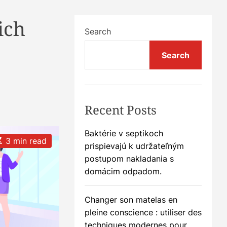
ich
Search
Search
Recent Posts
Baktérie v septikoch
3 min read
prispievajú k udržateľným
postupom nakladania s
domácim odpadom.
m
Changer son matelas en
pleine conscience : utiliser des
techniques modernes pour