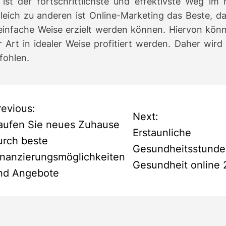
 ist der fortschrittlichste und effektivste Weg im
leich zu anderen ist Online-Marketing das Beste, da 
einfache Weise erzielt werden können.
Hiervon kön
r Art in idealer Weise profitiert werden.
Daher wird 
fohlen.
revious:
Next:
aufen Sie neues Zuhause
Erstaunliche
urch beste
Gesundheitsstunde
inanzierungsmöglichkeiten
Gesundheit online 
nd Angebote