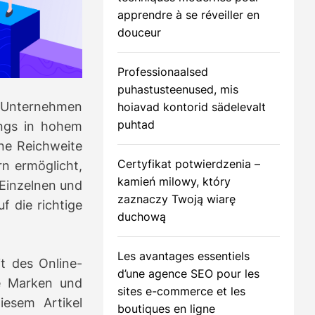
apprendre à se réveiller en
douceur
m
Professionaalsed
puhastusteenused, mis
Unternehmen
hoiavad kontorid sädelevalt
puhtad
ings in hohem
ne Reichweite
Certyfikat potwierdzenia –
n ermöglicht,
kamień milowy, który
 Einzelnen und
zaznaczy Twoją wiarę
f die richtige
duchową
Les avantages essentiels
t des Online-
d’une agence SEO pour les
e Marken und
sites e-commerce et les
iesem Artikel
boutiques en ligne