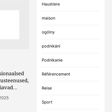
Haustiere
maison
ogólny
podnikání
Podnikanie
sionaalsed
Référencement
usteenused,
iavad
Reise
id
 2025
valt puhtad
Sport