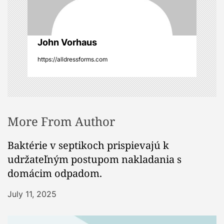
o
n
John Vorhaus
https://alldressforms.com
More From Author
Baktérie v septikoch prispievajú k
udržateľným postupom nakladania s
domácim odpadom.
July 11, 2025