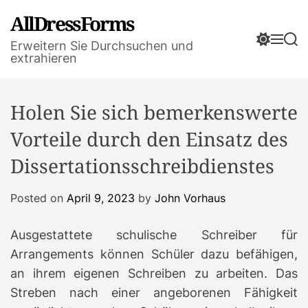
S
AllDressForms
k
S
M
S
i
Erweitern Sie Durchsuchen und
w
e
e
extrahieren
p
i
n
a
t
t
u
r
o
c
c
Holen Sie sich bemerkenswerte
h
h
c
c
o
Vorteile durch den Einsatz des
o
n
l
Dissertationsschreibdienstes
t
o
r
e
m
n
Posted on
April 9, 2023
by
John Vorhaus
o
t
d
e
Ausgestattete schulische Schreiber für
Arrangements können Schüler dazu befähigen,
an ihrem eigenen Schreiben zu arbeiten. Das
Streben nach einer angeborenen Fähigkeit