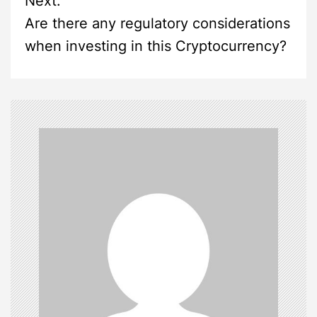
s
Next:
Are there any regulatory considerations
t
when investing in this Cryptocurrency?
n
a
v
i
g
a
t
i